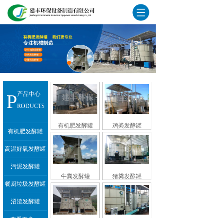
P
产品中心
RODUCTS
有机肥发酵罐
鸡粪发酵罐
有机肥发酵罐
高温好氧发酵罐
污泥发酵罐
牛粪发酵罐
猪粪发酵罐
餐厨垃圾发酵罐
沼渣发酵罐