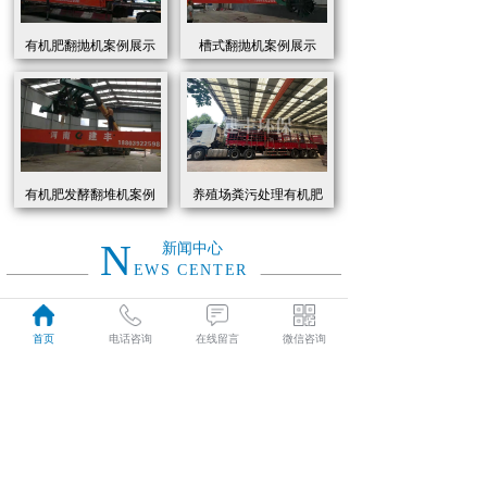
有机肥翻抛机案例展示
槽式翻抛机案例展示
有机肥发酵翻堆机案例
养殖场粪污处理有机肥
展示
发酵罐 履带式有机肥翻
抛机现货
N
新闻中心
EWS CENTER
创新驱动绿色转型：有机肥设备助力农业废弃物资源化
2026
首页
电话咨询
在线留言
微信咨询
近年来，国家高度重视农业**发展，**了一系列政策推动有机肥替代化肥。2025年《有机肥设备补贴实施细则》明确提出，对智能化、**节能的有机肥设备给予50%的购置补贴，单台设备*高补贴可达50万元。这一政策红利直接点燃了市场热情，据行业数据显示，2025年上半年有机肥设备市场规模同比增长68%，预计全年将突破320亿元。
01-19
有机肥生产线工作原理大揭秘：科技赋能农业废弃物变“黑金”
2026
有机肥生产线工作原理大揭秘：科技赋能农业废弃物变“黑金”
01-19
建丰环保有机肥发酵罐：农业***资源化的“绿色引擎”
2025
在“双碳”目标与乡村振兴战略的双重驱动下，农业***资源化利用已成为生态农业发展的核心命题。河南建丰环保设备制造有限公司凭借其自主研发的有机肥