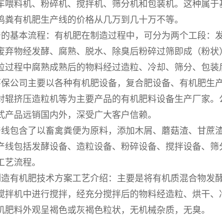
车喂料机、粉碎机、搅拌机、筛分机和包装机。这种属于
鸡粪有机肥生产线的价格从几万到几十万不等。
产的基本流程：有机肥在制造过程中，可分为两个工段：
废弃物经发酵、腐熟、脱水、除臭后粉碎过筛即成（粉状
粒过程中腐熟成熟后的物料经过造粒、冷却、筛分、包装
环保公司主要以各种有机肥设备，复合肥设备、有机肥生
对辊挤压造粒机等为主要产品的有机肥料设备生产厂家。
式产品远销国内外，深受广大客户信赖。
产线包含了以畜禽粪便为原料，添加木屑、蘑菇渣、甘蔗
产线包括发酵设备、造粒设备、粉碎设备、搅拌设备、筛
工艺流程。
制造有机肥技术方案工艺介绍：主要是将有机质混合物发
搅拌机中进行搅拌，经充分搅拌后的物料经造粒、烘干、
机肥料外观呈褐色或灰褐色粒状，无机械杂质，无臭。