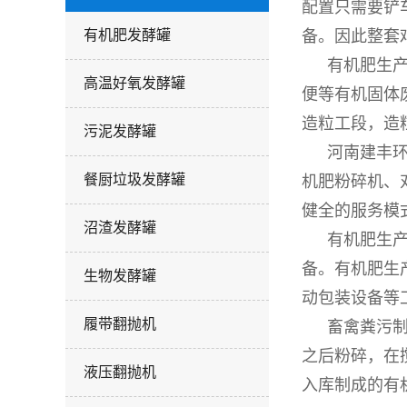
配置只需要铲
有机肥发酵罐
备。因此整套
有机肥生
高温好氧发酵罐
便等有机固体
造粒工段，造
污泥发酵罐
河南建丰
餐厨垃圾发酵罐
机肥粉碎机、
健全的服务模
沼渣发酵罐
有机肥生
备。有机肥生
生物发酵罐
动包装设备等
履带翻抛机
畜禽粪污
之后粉碎，在
液压翻抛机
入库制成的有