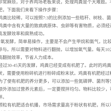
非常麻烦，对于养鸡场老板来说，处理鸡粪是个大难题。
肥，下面我们来看下操作步骤：
鸡粪比较稀，可以按照7:3的比例添加一些秸秆、树枝、
：鸡粪中含有大量的致病病原体、虫卵等有害物质，必须经
高发酵效率和腐熟成功。
好氧发酵，简单易操作，主要是不会产生甲烷和氨气，比
参与。所以需要对物料进行翻抛，以增加氧气量。每天1
高翻抛效率，节省人力成本。
经过30-45天的发酵，鸡粪已经变成有机肥了。此时的
状，需要使用粉碎机进行粉碎成粉末状。鸡粪有机肥经过
：为了使有机肥的养分更多，可以添加一些氮磷钾、菌剂等
：额外添加过营养元素后，一定要搅拌均匀。物料比较少，
拌。
：颗粒有机肥适合机播，市场需求量高于粉状有机肥，所以