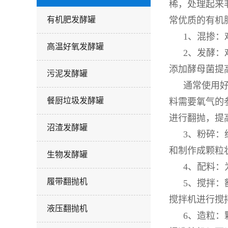
稀，处理起来
有机肥发酵罐
常优质的有机
1、混掺：
高温好氧发酵罐
2、发酵
添加酵母菌提
污泥发酵罐
通常使用
餐厨垃圾发酵罐
料需要氧气的
进行翻抛，提
沼渣发酵罐
3、粉碎：
和制作成颗粒
生物发酵罐
4、配料
履带翻抛机
5、搅拌
搅拌机进行搅
液压翻抛机
6、造粒