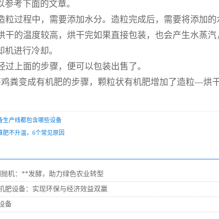
以参考下面的文章。
：造粒过程中，需要添加水分。造粒完成后，需要将添加的
：烘干的温度较高，烘干完如果直接包装，也会产生水蒸汽
却机进行冷却。
经过上面的步骤，便可以包装出售了。
将鸡粪变成有机肥的步骤，颗粒状有机肥增加了造粒—烘
备生产线都包含哪些设备
堆肥不升温，6个常见原因
翻抛机：**发酵，助力绿色农业转型
机肥设备：实现环保与经济效益双赢
设备