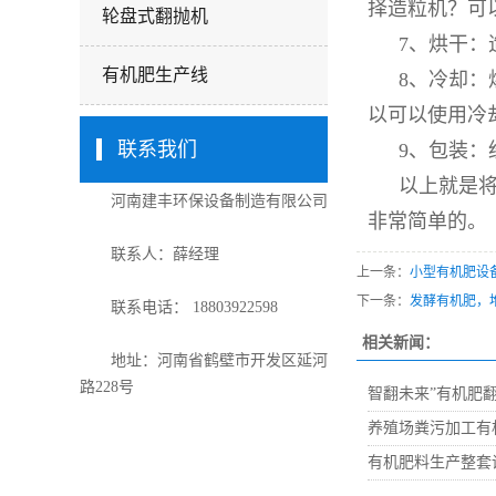
择造粒机？可
轮盘式翻抛机
7、烘干
有机肥生产线
8、冷却
以可以使用冷
联系我们
9、包装：
以上就是
河南建丰环保设备制造有限公司
非常简单的。
联系人：薛经理
上一条：
小型有机肥设
下一条：
发酵有机肥，
联系电话： 18803922598
相关新闻：
地址：河南省鹤壁市开发区延河
路228号
智翻未来”有机肥
养殖场粪污加工有
有机肥料生产整套