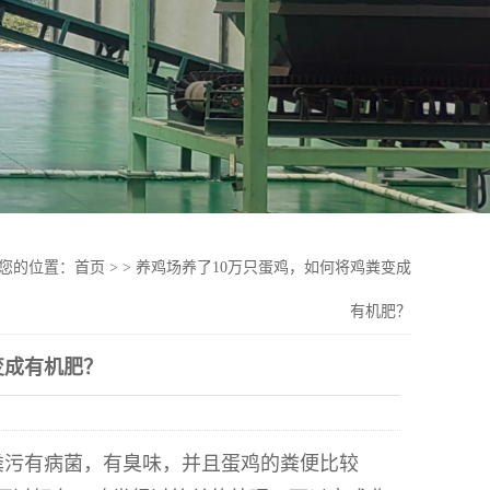
您的位置：
首页
>
>
养鸡场养了10万只蛋鸡，如何将鸡粪变成
有机肥？
变成有机肥？
粪污有病菌，有臭味，并且蛋鸡的粪便比较