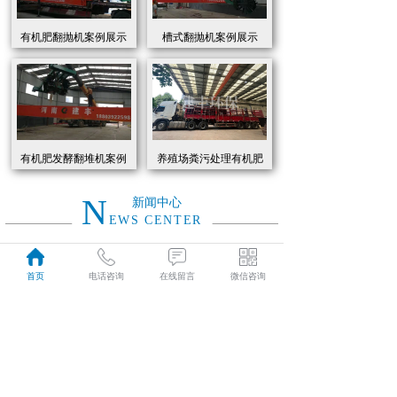
有机肥翻抛机案例展示
槽式翻抛机案例展示
有机肥发酵翻堆机案例
养殖场粪污处理有机肥
展示
发酵罐 履带式有机肥翻
抛机现货
N
新闻中心
EWS CENTER
创新驱动绿色转型：有机肥设备助力农业废弃物资源化
2026
首页
电话咨询
在线留言
微信咨询
近年来，国家高度重视农业**发展，**了一系列政策推动有机肥替代化肥。2025年《有机肥设备补贴实施细则》明确提出，对智能化、**节能的有机肥设备给予50%的购置补贴，单台设备*高补贴可达50万元。这一政策红利直接点燃了市场热情，据行业数据显示，2025年上半年有机肥设备市场规模同比增长68%，预计全年将突破320亿元。
01-19
有机肥生产线工作原理大揭秘：科技赋能农业废弃物变“黑金”
2026
有机肥生产线工作原理大揭秘：科技赋能农业废弃物变“黑金”
01-19
建丰环保有机肥发酵罐：农业***资源化的“绿色引擎”
2025
在“双碳”目标与乡村振兴战略的双重驱动下，农业***资源化利用已成为生态农业发展的核心命题。河南建丰环保设备制造有限公司凭借其自主研发的有机肥