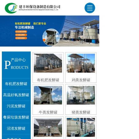
P
产品中心
RODUCTS
有机肥发酵罐
鸡粪发酵罐
有机肥发酵罐
高温好氧发酵罐
污泥发酵罐
牛粪发酵罐
猪粪发酵罐
餐厨垃圾发酵罐
沼渣发酵罐