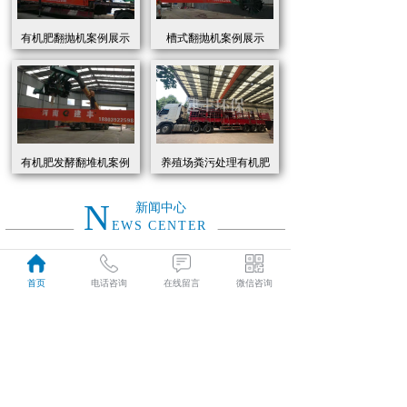
有机肥翻抛机案例展示
槽式翻抛机案例展示
有机肥发酵翻堆机案例
养殖场粪污处理有机肥
展示
发酵罐 履带式有机肥翻
抛机现货
N
新闻中心
EWS CENTER
创新驱动绿色转型：有机肥设备助力农业废弃物资源化
2026
首页
电话咨询
在线留言
微信咨询
近年来，国家高度重视农业**发展，**了一系列政策推动有机肥替代化肥。2025年《有机肥设备补贴实施细则》明确提出，对智能化、**节能的有机肥设备给予50%的购置补贴，单台设备*高补贴可达50万元。这一政策红利直接点燃了市场热情，据行业数据显示，2025年上半年有机肥设备市场规模同比增长68%，预计全年将突破320亿元。
01-19
有机肥生产线工作原理大揭秘：科技赋能农业废弃物变“黑金”
2026
有机肥生产线工作原理大揭秘：科技赋能农业废弃物变“黑金”
01-19
建丰环保有机肥发酵罐：农业***资源化的“绿色引擎”
2025
在“双碳”目标与乡村振兴战略的双重驱动下，农业***资源化利用已成为生态农业发展的核心命题。河南建丰环保设备制造有限公司凭借其自主研发的有机肥