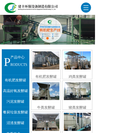
P
产品中心
RODUCTS
有机肥发酵罐
鸡粪发酵罐
有机肥发酵罐
高温好氧发酵罐
污泥发酵罐
牛粪发酵罐
猪粪发酵罐
餐厨垃圾发酵罐
沼渣发酵罐