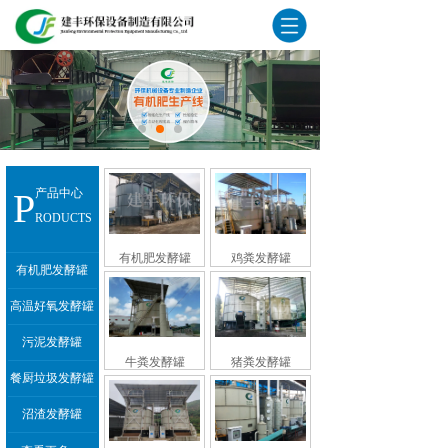
P
产品中心
RODUCTS
有机肥发酵罐
鸡粪发酵罐
有机肥发酵罐
高温好氧发酵罐
污泥发酵罐
牛粪发酵罐
猪粪发酵罐
餐厨垃圾发酵罐
沼渣发酵罐