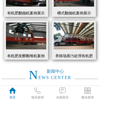
有机肥翻抛机案例展示
槽式翻抛机案例展示
有机肥发酵翻堆机案例
养殖场粪污处理有机肥
展示
发酵罐 履带式有机肥翻
抛机现货
N
新闻中心
EWS CENTER
创新驱动绿色转型：有机肥设备助力农业废弃物资源化
2026
首页
电话咨询
在线留言
微信咨询
近年来，国家高度重视农业**发展，**了一系列政策推动有机肥替代化肥。2025年《有机肥设备补贴实施细则》明确提出，对智能化、**节能的有机肥设备给予50%的购置补贴，单台设备*高补贴可达50万元。这一政策红利直接点燃了市场热情，据行业数据显示，2025年上半年有机肥设备市场规模同比增长68%，预计全年将突破320亿元。
01-19
有机肥生产线工作原理大揭秘：科技赋能农业废弃物变“黑金”
2026
有机肥生产线工作原理大揭秘：科技赋能农业废弃物变“黑金”
01-19
建丰环保有机肥发酵罐：农业***资源化的“绿色引擎”
2025
在“双碳”目标与乡村振兴战略的双重驱动下，农业***资源化利用已成为生态农业发展的核心命题。河南建丰环保设备制造有限公司凭借其自主研发的有机肥