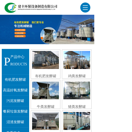
P
产品中心
RODUCTS
有机肥发酵罐
鸡粪发酵罐
有机肥发酵罐
高温好氧发酵罐
污泥发酵罐
牛粪发酵罐
猪粪发酵罐
餐厨垃圾发酵罐
沼渣发酵罐