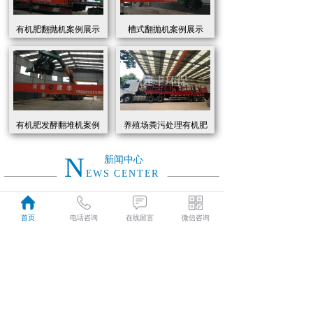
有机肥翻抛机案例展示
槽式翻抛机案例展示
有机肥发酵翻堆机案例
养殖场粪污处理有机肥
展示
发酵罐 履带式有机肥翻
抛机现货
N
新闻中心
EWS CENTER
创新驱动绿色转型：有机肥设备助力农业废弃物资源化
2026
首页
电话咨询
在线留言
微信咨询
近年来，国家高度重视农业**发展，**了一系列政策推动有机肥替代化肥。2025年《有机肥设备补贴实施细则》明确提出，对智能化、**节能的有机肥设备给予50%的购置补贴，单台设备*高补贴可达50万元。这一政策红利直接点燃了市场热情，据行业数据显示，2025年上半年有机肥设备市场规模同比增长68%，预计全年将突破320亿元。
01-19
有机肥生产线工作原理大揭秘：科技赋能农业废弃物变“黑金”
2026
有机肥生产线工作原理大揭秘：科技赋能农业废弃物变“黑金”
01-19
建丰环保有机肥发酵罐：农业***资源化的“绿色引擎”
2025
在“双碳”目标与乡村振兴战略的双重驱动下，农业***资源化利用已成为生态农业发展的核心命题。河南建丰环保设备制造有限公司凭借其自主研发的有机肥