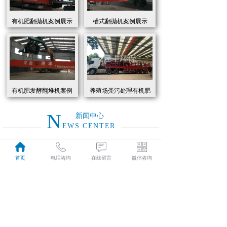
有机肥翻抛机案例展示
槽式翻抛机案例展示
有机肥发酵翻堆机案例
养殖场粪污处理有机肥
展示
发酵罐 履带式有机肥翻
抛机现货
N
新闻中心
EWS CENTER
创新驱动绿色转型：有机肥设备助力农业废弃物资源化
2026
首页
电话咨询
在线留言
微信咨询
近年来，国家高度重视农业**发展，**了一系列政策推动有机肥替代化肥。2025年《有机肥设备补贴实施细则》明确提出，对智能化、**节能的有机肥设备给予50%的购置补贴，单台设备*高补贴可达50万元。这一政策红利直接点燃了市场热情，据行业数据显示，2025年上半年有机肥设备市场规模同比增长68%，预计全年将突破320亿元。
01-19
有机肥生产线工作原理大揭秘：科技赋能农业废弃物变“黑金”
2026
有机肥生产线工作原理大揭秘：科技赋能农业废弃物变“黑金”
01-19
建丰环保有机肥发酵罐：农业***资源化的“绿色引擎”
2025
在“双碳”目标与乡村振兴战略的双重驱动下，农业***资源化利用已成为生态农业发展的核心命题。河南建丰环保设备制造有限公司凭借其自主研发的有机肥