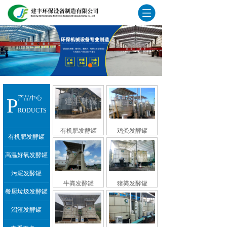
P
产品中心
RODUCTS
有机肥发酵罐
鸡粪发酵罐
有机肥发酵罐
高温好氧发酵罐
污泥发酵罐
牛粪发酵罐
猪粪发酵罐
餐厨垃圾发酵罐
沼渣发酵罐