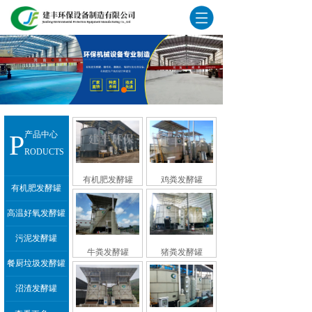
P
产品中心
RODUCTS
有机肥发酵罐
鸡粪发酵罐
有机肥发酵罐
高温好氧发酵罐
污泥发酵罐
牛粪发酵罐
猪粪发酵罐
餐厨垃圾发酵罐
沼渣发酵罐