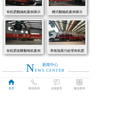
有机肥翻抛机案例展示
槽式翻抛机案例展示
有机肥发酵翻堆机案例
养殖场粪污处理有机肥
展示
发酵罐 履带式有机肥翻
抛机现货
N
新闻中心
EWS CENTER
创新驱动绿色转型：有机肥设备助力农业废弃物资源化
2026
首页
电话咨询
在线留言
微信咨询
近年来，国家高度重视农业**发展，**了一系列政策推动有机肥替代化肥。2025年《有机肥设备补贴实施细则》明确提出，对智能化、**节能的有机肥设备给予50%的购置补贴，单台设备*高补贴可达50万元。这一政策红利直接点燃了市场热情，据行业数据显示，2025年上半年有机肥设备市场规模同比增长68%，预计全年将突破320亿元。
01-19
有机肥生产线工作原理大揭秘：科技赋能农业废弃物变“黑金”
2026
有机肥生产线工作原理大揭秘：科技赋能农业废弃物变“黑金”
01-19
建丰环保有机肥发酵罐：农业***资源化的“绿色引擎”
2025
在“双碳”目标与乡村振兴战略的双重驱动下，农业***资源化利用已成为生态农业发展的核心命题。河南建丰环保设备制造有限公司凭借其自主研发的有机肥