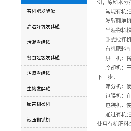
例，原料水分
有机肥发酵罐
常规有机
发酵翻堆
高温好氧发酵罐
半湿物料
卧式搅拌
污泥发酵罐
有机肥料
餐厨垃圾发酵罐
烘干机：将
冷却
机
：
沼渣发酵罐
下一步。
筛分机：
生物发酵罐
包膜机：
履带翻抛机
包装机：
通过有机
液压翻抛机
使用有机肥料