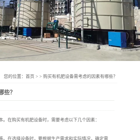
您的位置：
首页
>
>
购买有机肥设备需考虑的因素有哪些？
哪些？
本。在购买有机肥设备时，需要考虑以下几个因素：
等。在选择设备时，要根据生产需求和实际情况，确定需