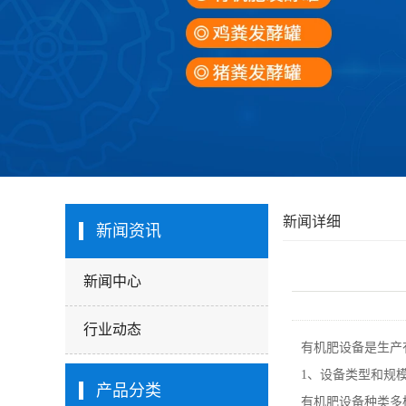
新闻详细
新闻资讯
新闻中心
行业动态
有机肥设备是生产
1、设备类型和规
产品分类
有机肥设备种类多