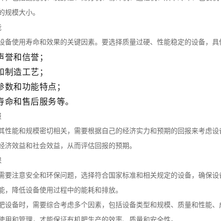
的规模大小。
能
设备使用寿命和效果的关键因素。要选择质量过硬、性能稳定的设备，具
声誉和信誉；
和制造工艺；
参数和功能特点；
寿命和售后服务等。
报
其性能和规模密切相关，需要根据自己的经济实力和预期的回报来考虑设
经济效益和社会效益，从而评估回报的预期。
保
需要注意安全和环保问题，选择符合国家标准和相关规定的设备，确保设
能，降低设备使用过程中的能耗和排放。
肥设备时，需要综合考虑多个因素，包括设备类型和规模、质量和性能、
使用和管理，才能保证有机肥生产的效率、质量和安全性。