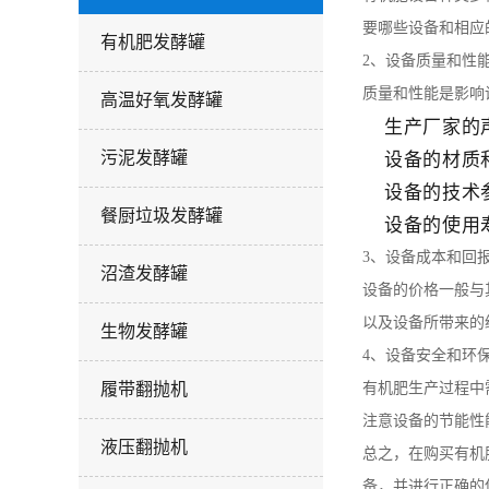
要哪些设备和相应
有机肥发酵罐
2、设备质量和性
质量和性能是影响
高温好氧发酵罐
生产厂家的
设备的材质
污泥发酵罐
设备的技术
餐厨垃圾发酵罐
设备的使用
3、设备成本和回
沼渣发酵罐
设备的价格一般与
以及设备所带来的
生物发酵罐
4、设备安全和环
履带翻抛机
有机肥生产过程中
注意设备的节能性
液压翻抛机
总之，在购买有机
备，并进行正确的