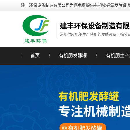
建丰环保设备制造有限公司为您免费提供有机物好氧发酵罐,
建丰环保设备制造有限
常年供应机肥生产使用的发酵设备、筛分
首页
有机肥发酵罐
有机肥生产