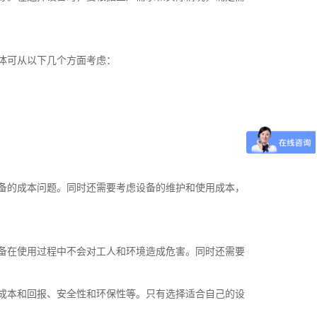
体可从以下几个方面考虑：
备的成本问题。同时还需要考虑设备的维护和使用成本，
备在使用过程中不会对工人和环境造成危害。同时还需要
成本和回报、安全性和环保性等。只有选择适合自己的设