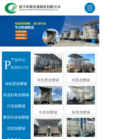
P
产品中心
RODUCTS
有机肥发酵罐
鸡粪发酵罐
有机肥发酵罐
高温好氧发酵罐
污泥发酵罐
牛粪发酵罐
猪粪发酵罐
餐厨垃圾发酵罐
沼渣发酵罐