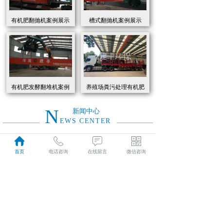
有机肥翻抛机案例展示
槽式翻抛机案例展示
有机肥发酵翻堆机案例
养殖场粪污处理有机肥
展示
发酵罐 履带式有机肥翻
抛机现货
N
新闻中心
EWS CENTER
创新驱动绿色转型：有机肥设备助力农业废弃物资源化
2026
首页
电话咨询
在线留言
微信咨询
近年来，国家高度重视农业**发展，**了一系列政策推动有机肥替代化肥。2025年《有机肥设备补贴实施细则》明确提出，对智能化、**节能的有机肥设备给予50%的购置补贴，单台设备*高补贴可达50万元。这一政策红利直接点燃了市场热情，据行业数据显示，2025年上半年有机肥设备市场规模同比增长68%，预计全年将突破320亿元。
01-19
有机肥生产线工作原理大揭秘：科技赋能农业废弃物变“黑金”
2026
有机肥生产线工作原理大揭秘：科技赋能农业废弃物变“黑金”
01-19
建丰环保有机肥发酵罐：农业***资源化的“绿色引擎”
2025
在“双碳”目标与乡村振兴战略的双重驱动下，农业***资源化利用已成为生态农业发展的核心命题。河南建丰环保设备制造有限公司凭借其自主研发的有机肥