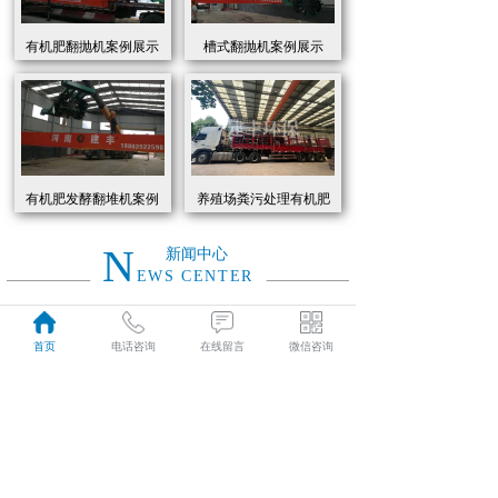
有机肥翻抛机案例展示
槽式翻抛机案例展示
有机肥发酵翻堆机案例
养殖场粪污处理有机肥
展示
发酵罐 履带式有机肥翻
抛机现货
N
新闻中心
EWS CENTER
创新驱动绿色转型：有机肥设备助力农业废弃物资源化
2026
首页
电话咨询
在线留言
微信咨询
近年来，国家高度重视农业**发展，**了一系列政策推动有机肥替代化肥。2025年《有机肥设备补贴实施细则》明确提出，对智能化、**节能的有机肥设备给予50%的购置补贴，单台设备*高补贴可达50万元。这一政策红利直接点燃了市场热情，据行业数据显示，2025年上半年有机肥设备市场规模同比增长68%，预计全年将突破320亿元。
01-19
有机肥生产线工作原理大揭秘：科技赋能农业废弃物变“黑金”
2026
有机肥生产线工作原理大揭秘：科技赋能农业废弃物变“黑金”
01-19
建丰环保有机肥发酵罐：农业***资源化的“绿色引擎”
2025
在“双碳”目标与乡村振兴战略的双重驱动下，农业***资源化利用已成为生态农业发展的核心命题。河南建丰环保设备制造有限公司凭借其自主研发的有机肥