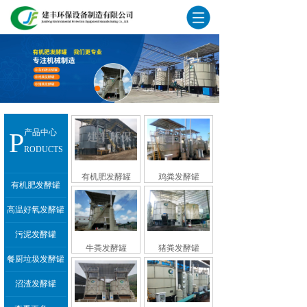
P
产品中心
RODUCTS
有机肥发酵罐
鸡粪发酵罐
有机肥发酵罐
高温好氧发酵罐
污泥发酵罐
牛粪发酵罐
猪粪发酵罐
餐厨垃圾发酵罐
沼渣发酵罐