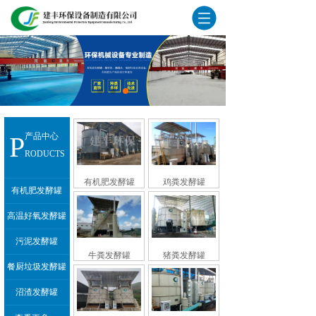
P
产品中心
RODUCTS
有机肥发酵罐
鸡粪发酵罐
有机肥发酵罐
高温好氧发酵罐
污泥发酵罐
牛粪发酵罐
猪粪发酵罐
餐厨垃圾发酵罐
沼渣发酵罐