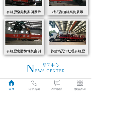
有机肥翻抛机案例展示
槽式翻抛机案例展示
有机肥发酵翻堆机案例
养殖场粪污处理有机肥
展示
发酵罐 履带式有机肥翻
抛机现货
N
新闻中心
EWS CENTER
创新驱动绿色转型：有机肥设备助力农业废弃物资源化
2026
首页
电话咨询
在线留言
微信咨询
近年来，国家高度重视农业**发展，**了一系列政策推动有机肥替代化肥。2025年《有机肥设备补贴实施细则》明确提出，对智能化、**节能的有机肥设备给予50%的购置补贴，单台设备*高补贴可达50万元。这一政策红利直接点燃了市场热情，据行业数据显示，2025年上半年有机肥设备市场规模同比增长68%，预计全年将突破320亿元。
01-19
有机肥生产线工作原理大揭秘：科技赋能农业废弃物变“黑金”
2026
有机肥生产线工作原理大揭秘：科技赋能农业废弃物变“黑金”
01-19
建丰环保有机肥发酵罐：农业***资源化的“绿色引擎”
2025
在“双碳”目标与乡村振兴战略的双重驱动下，农业***资源化利用已成为生态农业发展的核心命题。河南建丰环保设备制造有限公司凭借其自主研发的有机肥