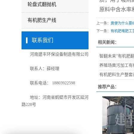
质，用于吸附
轮盘式翻抛机
原料中含水率
有机肥生产线
上一条：
粪便为什么要
下一条：
有机肥堆肥工
联系我们
相关新闻：
河南建丰环保设备制造有限公司
智翻未来”有机肥
养殖场粪污加工有
联系人：薛经理
有机肥料生产整套
联系电话： 18803922598
推荐产品：
地址：河南省鹤壁市开发区延河
路228号