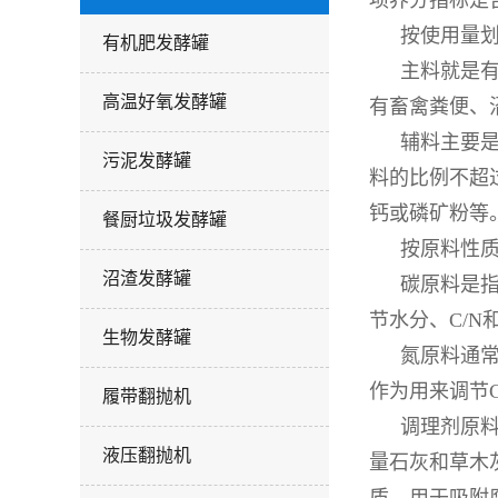
项养分指标是
按使用量
有机肥发酵罐
主料就是有
高温好氧发酵罐
有畜禽粪便、
辅料主要是
污泥发酵罐
料的比例不超
钙或磷矿粉等
餐厨垃圾发酵罐
按原料性
沼渣发酵罐
碳原料是
节水分、C/
生物发酵罐
氮原料通常
作为用来调节
履带翻抛机
调理剂原料
液压翻抛机
量石灰和草木