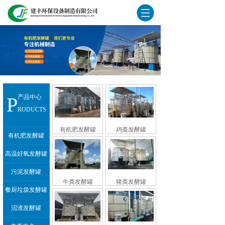
P
产品中心
RODUCTS
有机肥发酵罐
鸡粪发酵罐
有机肥发酵罐
高温好氧发酵罐
污泥发酵罐
牛粪发酵罐
猪粪发酵罐
餐厨垃圾发酵罐
沼渣发酵罐