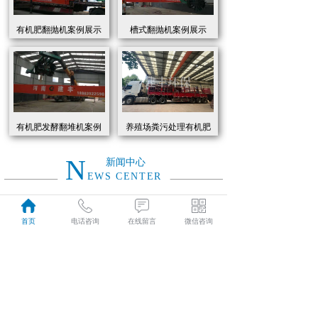
有机肥翻抛机案例展示
槽式翻抛机案例展示
有机肥发酵翻堆机案例
养殖场粪污处理有机肥
展示
发酵罐 履带式有机肥翻
抛机现货
N
新闻中心
EWS CENTER
创新驱动绿色转型：有机肥设备助力农业废弃物资源化
2026
首页
电话咨询
在线留言
微信咨询
近年来，国家高度重视农业**发展，**了一系列政策推动有机肥替代化肥。2025年《有机肥设备补贴实施细则》明确提出，对智能化、**节能的有机肥设备给予50%的购置补贴，单台设备*高补贴可达50万元。这一政策红利直接点燃了市场热情，据行业数据显示，2025年上半年有机肥设备市场规模同比增长68%，预计全年将突破320亿元。
01-19
有机肥生产线工作原理大揭秘：科技赋能农业废弃物变“黑金”
2026
有机肥生产线工作原理大揭秘：科技赋能农业废弃物变“黑金”
01-19
建丰环保有机肥发酵罐：农业***资源化的“绿色引擎”
2025
在“双碳”目标与乡村振兴战略的双重驱动下，农业***资源化利用已成为生态农业发展的核心命题。河南建丰环保设备制造有限公司凭借其自主研发的有机肥