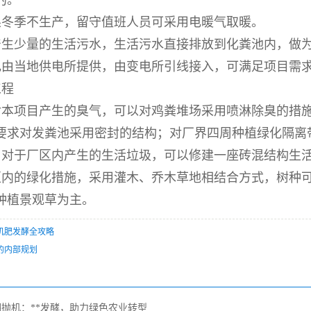
的。
果冬季不生产，留守值班人员可采用电暖气取暖。
产生少量的生活污水，生活污水直接排放到化粪池内，做
电由当地供电所提供，由变电所引线接入，可满足项目需
工程
对本项目产生的臭气，可以对鸡粪堆场采用喷淋除臭的措
要求对发粪池采用密封的结构；对厂界四周种植绿化隔离
：对于厂区内产生的生活垃圾，可以修建一座砖混结构生
区内的绿化措施，采用灌木、乔木草地相结合方式，树种
种植景观草为主。
机肥发酵全攻略
的内部规划
翻抛机：**发酵，助力绿色农业转型