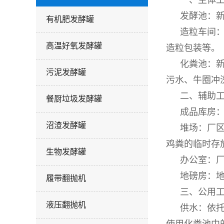
一、主体
发酵池：
有机肥发酵罐
造粒车间
高温好氧发酵罐
造粒包装等。
化粪池：
污泥发酵罐
污水、牛圈冲
二、辅助
餐厨垃圾发酵罐
成品库房
沼渣发酵罐
堆场：厂
鸡粪的临时存
生物发酵罐
办公室：
地磅房：
履带翻抛机
三、公用
液压翻抛机
供水：依