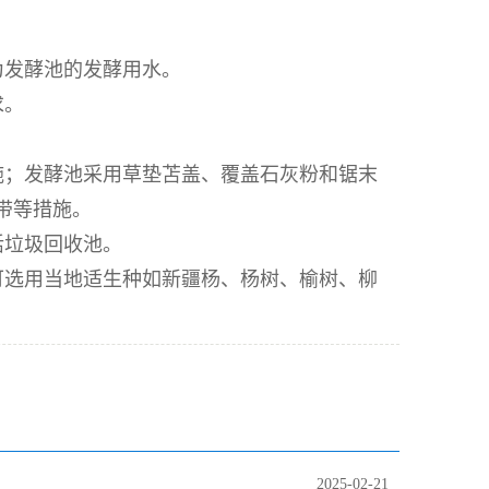
为发酵池的发酵用水。
求。
施；发酵池采用草垫苫盖、覆盖石灰粉和锯末
带等措施。
活垃圾回收池。
可选用当地适生种如新疆杨、杨树、榆树、柳
2025-02-21