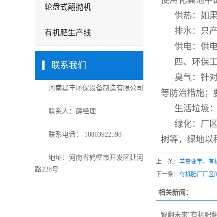
使用化粪池中
轮盘式翻抛机
供热：如
排水：只
有机肥生产线
供电：供
四、环保
联系我们
臭气：针
河南建丰环保设备制造有限公司
等防治措施；
生活垃圾
联系人：薛经理
绿化：厂
联系电话： 18803922598
树等，绿地以
地址：河南省鹤壁市开发区延河
上一条：
羊粪变宝，有
路228号
下一条：
有机肥厂厂区
相关新闻：
智翻未来”有机肥