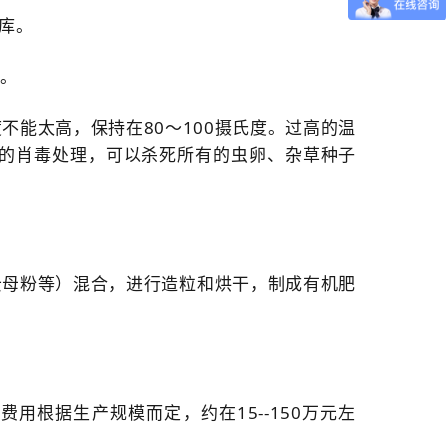
库。
%。
不能太高，保持在80～100摄氏度。过高的温
的
肖
毒处理，可以杀死所有的虫卵、杂草种子
云母粉等）混合，进行造粒和烘干，制成有机肥
根据生产规模而定，约在15--150万元左