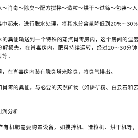
水～肖毒～除臭～配方搅拌～造粒～烘干～过筛～包装～入
集中起来，进行脱水处理，将其水分含量降低到20%～30
水的粪便输送到一个特殊的蒸汽
肖
毒房内，这个房间的温度
分解损失。在
肖
毒房内，肥料持续运转，经过20～30分钟
菌等。
理，在
肖
毒房内装有脱臭塔来除臭，将臭气排出。
和
肖
毒的粪便，与必要的天然矿物（如磷矿粉、白云石和
利润分析
产有机肥需要购置设备，如搅拌机、造粒机、烘干机等，费用