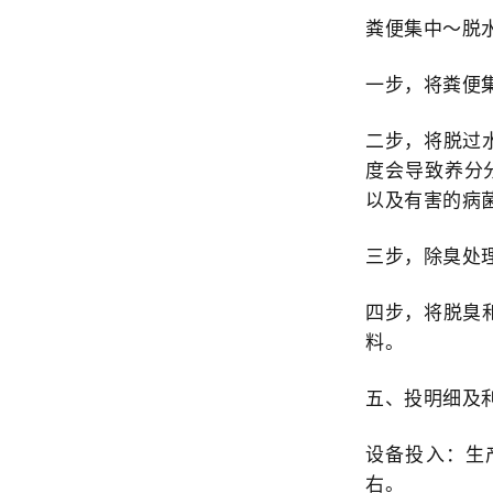
粪便集中～脱
一步，将粪便
二步，将脱过
度会导致养分
以及有害的病
三步，除臭处
四步，将脱臭
料。
五、投明细及
设备投入：生
右。