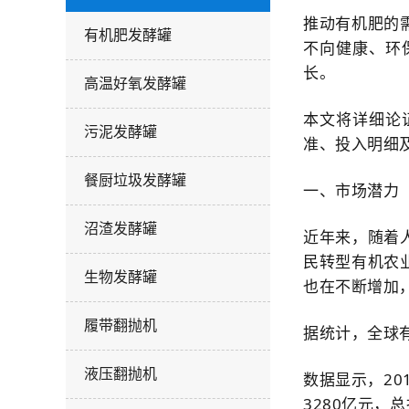
推动有机肥的
有机肥发酵罐
不向健康、环
长。
高温好氧发酵罐
本文将详细论
污泥发酵罐
准、投
入
明细
餐厨垃圾发酵罐
一、市场潜力
沼渣发酵罐
近年来，随着
民转型有机农
生物发酵罐
也在不断增加
履带翻抛机
据统计，全球有
液压翻抛机
数据显示，20
3280亿元，