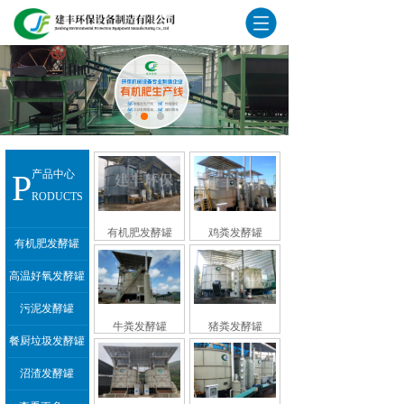
P
产品中心
RODUCTS
有机肥发酵罐
鸡粪发酵罐
有机肥发酵罐
高温好氧发酵罐
污泥发酵罐
牛粪发酵罐
猪粪发酵罐
餐厨垃圾发酵罐
沼渣发酵罐