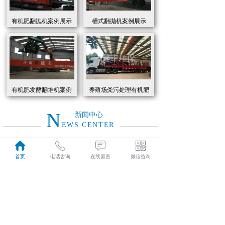
有机肥翻抛机案例展示
槽式翻抛机案例展示
有机肥发酵翻堆机案例
养殖场粪污处理有机肥
展示
发酵罐 履带式有机肥翻
抛机现货
N
新闻中心
EWS CENTER
创新驱动绿色转型：有机肥设备助力农业废弃物资源化
2026
首页
电话咨询
在线留言
微信咨询
近年来，国家高度重视农业**发展，**了一系列政策推动有机肥替代化肥。2025年《有机肥设备补贴实施细则》明确提出，对智能化、**节能的有机肥设备给予50%的购置补贴，单台设备*高补贴可达50万元。这一政策红利直接点燃了市场热情，据行业数据显示，2025年上半年有机肥设备市场规模同比增长68%，预计全年将突破320亿元。
01-19
有机肥生产线工作原理大揭秘：科技赋能农业废弃物变“黑金”
2026
有机肥生产线工作原理大揭秘：科技赋能农业废弃物变“黑金”
01-19
建丰环保有机肥发酵罐：农业***资源化的“绿色引擎”
2025
在“双碳”目标与乡村振兴战略的双重驱动下，农业***资源化利用已成为生态农业发展的核心命题。河南建丰环保设备制造有限公司凭借其自主研发的有机肥