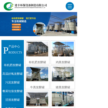
P
产品中心
RODUCTS
有机肥发酵罐
鸡粪发酵罐
有机肥发酵罐
高温好氧发酵罐
污泥发酵罐
牛粪发酵罐
猪粪发酵罐
餐厨垃圾发酵罐
沼渣发酵罐