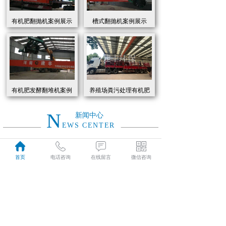
有机肥翻抛机案例展示
槽式翻抛机案例展示
有机肥发酵翻堆机案例
养殖场粪污处理有机肥
展示
发酵罐 履带式有机肥翻
抛机现货
N
新闻中心
EWS CENTER
创新驱动绿色转型：有机肥设备助力农业废弃物资源化
2026
首页
电话咨询
在线留言
微信咨询
近年来，国家高度重视农业**发展，**了一系列政策推动有机肥替代化肥。2025年《有机肥设备补贴实施细则》明确提出，对智能化、**节能的有机肥设备给予50%的购置补贴，单台设备*高补贴可达50万元。这一政策红利直接点燃了市场热情，据行业数据显示，2025年上半年有机肥设备市场规模同比增长68%，预计全年将突破320亿元。
01-19
有机肥生产线工作原理大揭秘：科技赋能农业废弃物变“黑金”
2026
有机肥生产线工作原理大揭秘：科技赋能农业废弃物变“黑金”
01-19
建丰环保有机肥发酵罐：农业***资源化的“绿色引擎”
2025
在“双碳”目标与乡村振兴战略的双重驱动下，农业***资源化利用已成为生态农业发展的核心命题。河南建丰环保设备制造有限公司凭借其自主研发的有机肥