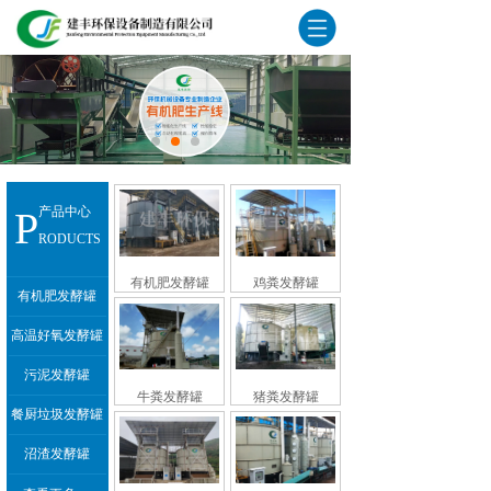
P
产品中心
RODUCTS
有机肥发酵罐
鸡粪发酵罐
有机肥发酵罐
高温好氧发酵罐
污泥发酵罐
牛粪发酵罐
猪粪发酵罐
餐厨垃圾发酵罐
沼渣发酵罐