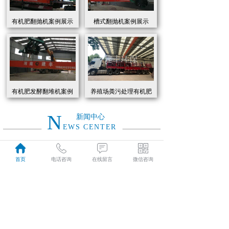
有机肥翻抛机案例展示
槽式翻抛机案例展示
有机肥发酵翻堆机案例
养殖场粪污处理有机肥
展示
发酵罐 履带式有机肥翻
抛机现货
N
新闻中心
EWS CENTER
创新驱动绿色转型：有机肥设备助力农业废弃物资源化
2026
首页
电话咨询
在线留言
微信咨询
近年来，国家高度重视农业**发展，**了一系列政策推动有机肥替代化肥。2025年《有机肥设备补贴实施细则》明确提出，对智能化、**节能的有机肥设备给予50%的购置补贴，单台设备*高补贴可达50万元。这一政策红利直接点燃了市场热情，据行业数据显示，2025年上半年有机肥设备市场规模同比增长68%，预计全年将突破320亿元。
01-19
有机肥生产线工作原理大揭秘：科技赋能农业废弃物变“黑金”
2026
有机肥生产线工作原理大揭秘：科技赋能农业废弃物变“黑金”
01-19
建丰环保有机肥发酵罐：农业***资源化的“绿色引擎”
2025
在“双碳”目标与乡村振兴战略的双重驱动下，农业***资源化利用已成为生态农业发展的核心命题。河南建丰环保设备制造有限公司凭借其自主研发的有机肥