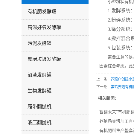
小型粉状有机
1.
发酵系统
有机肥发酵罐
2.粉碎系
高温好氧发酵罐
3.筛分系
4.搅拌混
污泥发酵罐
5.包装系
需要注意的是
餐厨垃圾发酵罐
因素综合考虑。此
沼渣发酵罐
上一条：
养殖户创建小
下一条：
蛋鸡养殖有机
生物发酵罐
相关新闻：
履带翻抛机
智翻未来”有机肥
养殖场粪污加工有
液压翻抛机
有机肥料生产整套