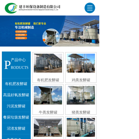
P
产品中心
RODUCTS
有机肥发酵罐
鸡粪发酵罐
有机肥发酵罐
高温好氧发酵罐
污泥发酵罐
牛粪发酵罐
猪粪发酵罐
餐厨垃圾发酵罐
沼渣发酵罐