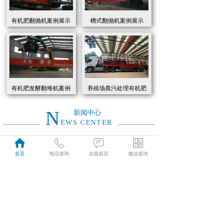
有机肥翻抛机案例展示
槽式翻抛机案例展示
有机肥发酵翻堆机案例
养殖场粪污处理有机肥
展示
发酵罐 履带式有机肥翻
抛机现货
N
新闻中心
EWS CENTER
创新驱动绿色转型：有机肥设备助力农业废弃物资源化
2026
首页
电话咨询
在线留言
微信咨询
近年来，国家高度重视农业**发展，**了一系列政策推动有机肥替代化肥。2025年《有机肥设备补贴实施细则》明确提出，对智能化、**节能的有机肥设备给予50%的购置补贴，单台设备*高补贴可达50万元。这一政策红利直接点燃了市场热情，据行业数据显示，2025年上半年有机肥设备市场规模同比增长68%，预计全年将突破320亿元。
01-19
有机肥生产线工作原理大揭秘：科技赋能农业废弃物变“黑金”
2026
有机肥生产线工作原理大揭秘：科技赋能农业废弃物变“黑金”
01-19
建丰环保有机肥发酵罐：农业***资源化的“绿色引擎”
2025
在“双碳”目标与乡村振兴战略的双重驱动下，农业***资源化利用已成为生态农业发展的核心命题。河南建丰环保设备制造有限公司凭借其自主研发的有机肥