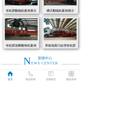
有机肥翻抛机案例展示
槽式翻抛机案例展示
有机肥发酵翻堆机案例
养殖场粪污处理有机肥
展示
发酵罐 履带式有机肥翻
抛机现货
N
新闻中心
EWS CENTER
创新驱动绿色转型：有机肥设备助力农业废弃物资源化
2026
首页
电话咨询
在线留言
微信咨询
近年来，国家高度重视农业**发展，**了一系列政策推动有机肥替代化肥。2025年《有机肥设备补贴实施细则》明确提出，对智能化、**节能的有机肥设备给予50%的购置补贴，单台设备*高补贴可达50万元。这一政策红利直接点燃了市场热情，据行业数据显示，2025年上半年有机肥设备市场规模同比增长68%，预计全年将突破320亿元。
01-19
有机肥生产线工作原理大揭秘：科技赋能农业废弃物变“黑金”
2026
有机肥生产线工作原理大揭秘：科技赋能农业废弃物变“黑金”
01-19
建丰环保有机肥发酵罐：农业***资源化的“绿色引擎”
2025
在“双碳”目标与乡村振兴战略的双重驱动下，农业***资源化利用已成为生态农业发展的核心命题。河南建丰环保设备制造有限公司凭借其自主研发的有机肥