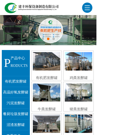
P
产品中心
RODUCTS
有机肥发酵罐
鸡粪发酵罐
有机肥发酵罐
高温好氧发酵罐
污泥发酵罐
牛粪发酵罐
猪粪发酵罐
餐厨垃圾发酵罐
沼渣发酵罐