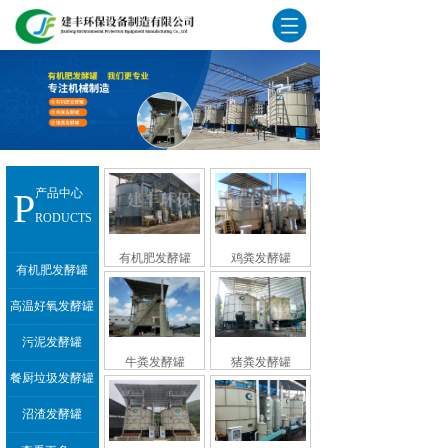
P
产品中心
RODUCTS
有机肥发酵罐
鸡粪发酵罐
有机肥发酵罐
高温好氧发酵罐
污泥发酵罐
牛粪发酵罐
猪粪发酵罐
餐厨垃圾发酵罐
沼渣发酵罐