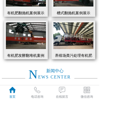
有机肥翻抛机案例展示
槽式翻抛机案例展示
有机肥发酵翻堆机案例
养殖场粪污处理有机肥
展示
发酵罐 履带式有机肥翻
抛机现货
N
新闻中心
EWS CENTER
创新驱动绿色转型：有机肥设备助力农业废弃物资源化
2026
首页
电话咨询
在线留言
微信咨询
近年来，国家高度重视农业**发展，**了一系列政策推动有机肥替代化肥。2025年《有机肥设备补贴实施细则》明确提出，对智能化、**节能的有机肥设备给予50%的购置补贴，单台设备*高补贴可达50万元。这一政策红利直接点燃了市场热情，据行业数据显示，2025年上半年有机肥设备市场规模同比增长68%，预计全年将突破320亿元。
01-19
有机肥生产线工作原理大揭秘：科技赋能农业废弃物变“黑金”
2026
有机肥生产线工作原理大揭秘：科技赋能农业废弃物变“黑金”
01-19
建丰环保有机肥发酵罐：农业***资源化的“绿色引擎”
2025
在“双碳”目标与乡村振兴战略的双重驱动下，农业***资源化利用已成为生态农业发展的核心命题。河南建丰环保设备制造有限公司凭借其自主研发的有机肥