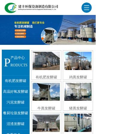
P
产品中心
RODUCTS
有机肥发酵罐
鸡粪发酵罐
有机肥发酵罐
高温好氧发酵罐
污泥发酵罐
牛粪发酵罐
猪粪发酵罐
餐厨垃圾发酵罐
沼渣发酵罐