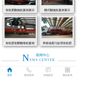
有机肥翻抛机案例展示
槽式翻抛机案例展示
有机肥发酵翻堆机案例
养殖场粪污处理有机肥
展示
发酵罐 履带式有机肥翻
抛机现货
N
新闻中心
EWS CENTER
创新驱动绿色转型：有机肥设备助力农业废弃物资源化
2026
首页
电话咨询
在线留言
微信咨询
近年来，国家高度重视农业**发展，**了一系列政策推动有机肥替代化肥。2025年《有机肥设备补贴实施细则》明确提出，对智能化、**节能的有机肥设备给予50%的购置补贴，单台设备*高补贴可达50万元。这一政策红利直接点燃了市场热情，据行业数据显示，2025年上半年有机肥设备市场规模同比增长68%，预计全年将突破320亿元。
01-19
有机肥生产线工作原理大揭秘：科技赋能农业废弃物变“黑金”
2026
有机肥生产线工作原理大揭秘：科技赋能农业废弃物变“黑金”
01-19
建丰环保有机肥发酵罐：农业***资源化的“绿色引擎”
2025
在“双碳”目标与乡村振兴战略的双重驱动下，农业***资源化利用已成为生态农业发展的核心命题。河南建丰环保设备制造有限公司凭借其自主研发的有机肥