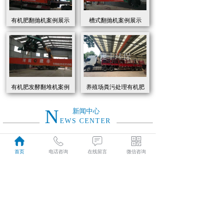
有机肥翻抛机案例展示
槽式翻抛机案例展示
有机肥发酵翻堆机案例
养殖场粪污处理有机肥
展示
发酵罐 履带式有机肥翻
抛机现货
N
新闻中心
EWS CENTER
创新驱动绿色转型：有机肥设备助力农业废弃物资源化
2026
首页
电话咨询
在线留言
微信咨询
近年来，国家高度重视农业**发展，**了一系列政策推动有机肥替代化肥。2025年《有机肥设备补贴实施细则》明确提出，对智能化、**节能的有机肥设备给予50%的购置补贴，单台设备*高补贴可达50万元。这一政策红利直接点燃了市场热情，据行业数据显示，2025年上半年有机肥设备市场规模同比增长68%，预计全年将突破320亿元。
01-19
有机肥生产线工作原理大揭秘：科技赋能农业废弃物变“黑金”
2026
有机肥生产线工作原理大揭秘：科技赋能农业废弃物变“黑金”
01-19
建丰环保有机肥发酵罐：农业***资源化的“绿色引擎”
2025
在“双碳”目标与乡村振兴战略的双重驱动下，农业***资源化利用已成为生态农业发展的核心命题。河南建丰环保设备制造有限公司凭借其自主研发的有机肥