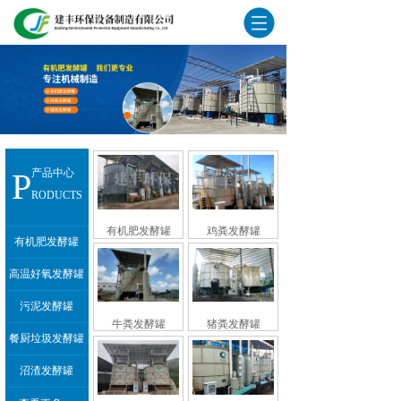
P
产品中心
RODUCTS
有机肥发酵罐
鸡粪发酵罐
有机肥发酵罐
高温好氧发酵罐
污泥发酵罐
牛粪发酵罐
猪粪发酵罐
餐厨垃圾发酵罐
沼渣发酵罐