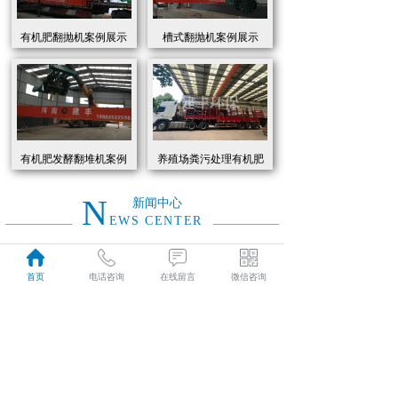
有机肥翻抛机案例展示
槽式翻抛机案例展示
有机肥发酵翻堆机案例
养殖场粪污处理有机肥
展示
发酵罐 履带式有机肥翻
抛机现货
N
新闻中心
EWS CENTER
创新驱动绿色转型：有机肥设备助力农业废弃物资源化
2026
首页
电话咨询
在线留言
微信咨询
近年来，国家高度重视农业**发展，**了一系列政策推动有机肥替代化肥。2025年《有机肥设备补贴实施细则》明确提出，对智能化、**节能的有机肥设备给予50%的购置补贴，单台设备*高补贴可达50万元。这一政策红利直接点燃了市场热情，据行业数据显示，2025年上半年有机肥设备市场规模同比增长68%，预计全年将突破320亿元。
01-19
有机肥生产线工作原理大揭秘：科技赋能农业废弃物变“黑金”
2026
有机肥生产线工作原理大揭秘：科技赋能农业废弃物变“黑金”
01-19
建丰环保有机肥发酵罐：农业***资源化的“绿色引擎”
2025
在“双碳”目标与乡村振兴战略的双重驱动下，农业***资源化利用已成为生态农业发展的核心命题。河南建丰环保设备制造有限公司凭借其自主研发的有机肥