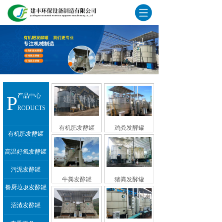
P
产品中心
RODUCTS
有机肥发酵罐
鸡粪发酵罐
有机肥发酵罐
高温好氧发酵罐
污泥发酵罐
牛粪发酵罐
猪粪发酵罐
餐厨垃圾发酵罐
沼渣发酵罐