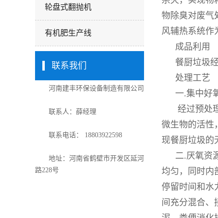
杀灭，实现物
轮盘式翻抛机
物除臭对废气
风辅热系统作
有机肥生产线
成品利用
餐厨垃圾
联系我们
处理工艺
河南建丰环保设备制造有限公司
一.集中好
经过预处
联系人：薛经理
微生物的活性
联系电话： 18803922598
现餐厨垃圾的
二.厌氧资
地址：河南省鹤壁市开发区延河
路228号
均匀，同时内
停留时间和水
间充分混合、