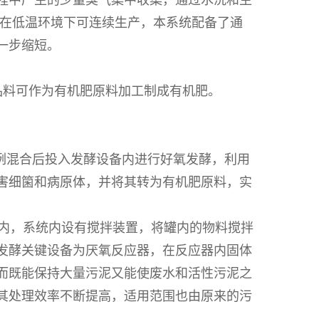
程中产生的少量臭气集中收集，通过水洗和生
备在低温环境下可连续生产，本系统配备了通
一步缩短。
品料可作为有机肥原料加工制成有机肥。
例混合后投入发酵设备内进行好氧发酵，利用
害细
箘
和病原体，并将其转为有机肥原料，实
统内，系统内设有搅拌装置，将罐内的物料搅拌
发酵关键设备为厌氧反应器，在反应器内固体
而既能保持大量污泥又能使废水和活性污泥之
其处理效率不断提高，适用范围也由原来的污