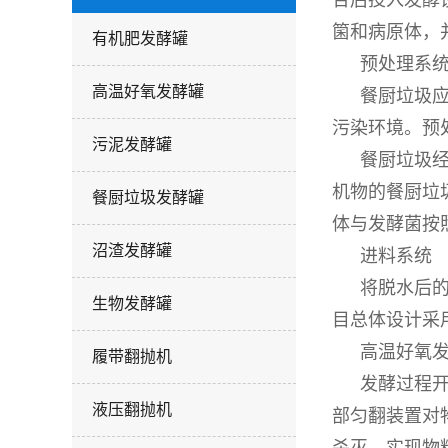
合后投入发酵
箘和病原体，
有机肥发酵罐
预处理系
高温好氧发酵罐
餐厨垃圾
污染环境。预
污泥发酵罐
餐厨垃圾
机物的餐厨垃
餐厨垃圾发酵罐
体与发酵菌按
沼渣发酵罐
进料系统
将脱水后
生物发酵罐
目总体设计采
高温好氧
履带翻抛机
发酵过程开
液压翻抛机
部匀翻装置对