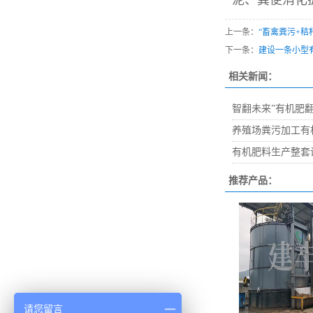
泥、粪便消化
上一条：
“畜禽粪污+秸
下一条：
建设一条小型
相关新闻：
智翻未来”有机肥
养殖场粪污加工有
有机肥料生产整套
推荐产品：
请您留言