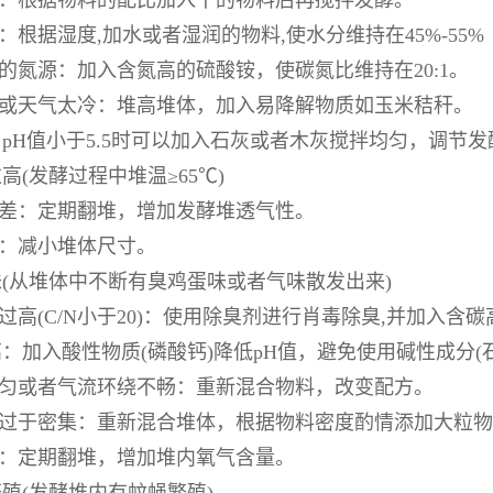
湿：根据物料的配比加入干的物料后再搅拌发酵。
干：根据湿度,加水或者湿润的物料,使水分维持在45%-55%
够的氮源：加入含氮高的硫酸铵，使碳氮比维持在20:1。
小或天气太冷：堆高堆体，加入易降解物质如玉米秸秆。
低：pH值小于5.5时可以加入石灰或者木灰搅拌均匀，调节
高(发酵过程中堆温≥65℃)
较差：定期翻堆，增加发酵堆透气性。
大：减小堆体尺寸。
(从堆体中不断有臭鸡蛋味或者气味散发出来)
量过高(C/N小于20)：使用除臭剂进行肖毒除臭,并加入
过高：加入酸性物质(磷酸钙)降低pH值，避免使用碱性成分(
均匀或者气流环绕不畅：重新混合物料，改变配方。
放过于密集：重新混合堆体，根据物料密度酌情添加大粒
境：定期翻堆，增加堆内氧气含量。