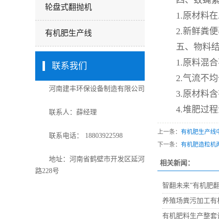
四、蚊蝇繁
轮盘式翻抛机
1.原材料
2.新鲜粪
有机肥生产线
五、物料结
1.原料混
联系我们
2.气流不
河南建丰环保设备制造有限公司
3.原材料
4.堆肥过
联系人：薛经理
上一条：
有机肥生产线
联系电话： 18803922598
下一条：
有机肥造粒机
地址：河南省鹤壁市开发区延河
相关新闻：
路228号
智翻未来”有机肥
养殖场粪污加工有
有机肥料生产整套