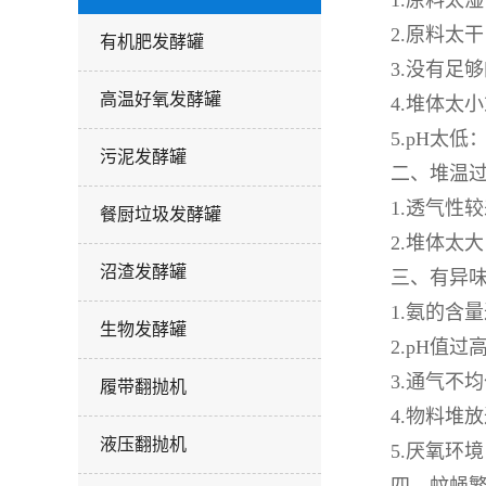
1.原料太
2.原料太
有机肥发酵罐
3.没有足
高温好氧发酵罐
4.堆体太
5.pH太
污泥发酵罐
二、堆温过
1.透气性
餐厨垃圾发酵罐
2.堆体太
沼渣发酵罐
三、有异味
1.氨的含
生物发酵罐
2.pH值
3.通气不
履带翻抛机
4.物料堆
液压翻抛机
5.厌氧环