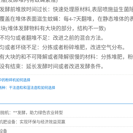
殖(发酵堆内有蚊蝇繁殖)
在发酵前堆放时间过长：快速处理原材料,表层喷施益生菌
便覆盖在堆体表面滋生蚊蝇：每4-7天翻堆，在静态堆体的
块(堆体发酵物料有大块的部分，结构不一致)
合不均匀或者翻堆不足：改进之前的混合方法。
均匀或者环绕不足：分拣或者粉碎堆肥，改进空气分布。
含有大块的和不可降解或者降解很慢的材料：分拣堆肥，
程没有结束：延长发酵时间或者改进发酵条件。
中的粉碎机如何选择
两种：干法造粒和湿法造粒如何选择
翻抛机：**发酵，助力绿色农业转型
机肥设备：实现环保与经济效益双赢
设备