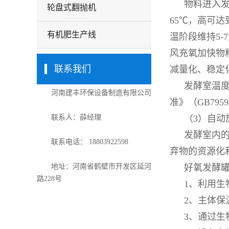
物料进入发
轮盘式翻抛机
65℃，高可
有机肥生产线
温阶段维持5-
风充氧加快物
联系我们
减量化、稳定
发酵室温度
河南建丰环保设备制造有限公司
准》（GB79
联系人：薛经理
（3）自动
发酵室内的
联系电话： 18803922598
弃物的资源化
地址：河南省鹤壁市开发区延河
好氧发酵
路228号
1、利用生
2、主体
3、通过