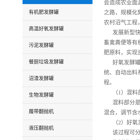
会造成农业面
有机肥发酵罐
之路，规模化
农村沼气工程
高温好氧发酵罐
发展新型
畜禽粪便等有
污泥发酵罐
肥原料，实现
餐厨垃圾发酵罐
好氧发酵
统、自动出料
沼渣发酵罐
程。
（1）混料
生物发酵罐
混料部分是
履带翻抛机
混合，调节含
（2）好氧
液压翻抛机
该过程可