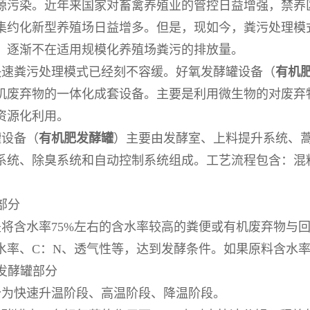
源污染。近年来国家对畜禽养殖业的管控日益增强，禁养
集约化新型养殖场日益增多。但是，现如今，粪污处理模
，逐渐不在适用规模化养殖场粪污的排放量。
快速粪污处理模式已经刻不容缓。好氧发酵罐设备（
有机
机废弃物的一体化成套设备。主要是利用微生物的对废弃
资源化利用。
罐设备（
有机肥发酵罐
）主要由发酵室、上料提升系统、
系统、除臭系统和自动控制系统组成。工艺流程包含：混
部分
将含水率75%左右的含水率较高的粪便或有机废弃物与
水率、C：N、透气性等，达到发酵条件。如果原料含水率在
发酵罐部分
分为快速升温阶段、高温阶段、降温阶段。