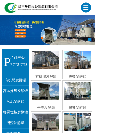
P
产品中心
RODUCTS
有机肥发酵罐
鸡粪发酵罐
有机肥发酵罐
高温好氧发酵罐
污泥发酵罐
牛粪发酵罐
猪粪发酵罐
餐厨垃圾发酵罐
沼渣发酵罐