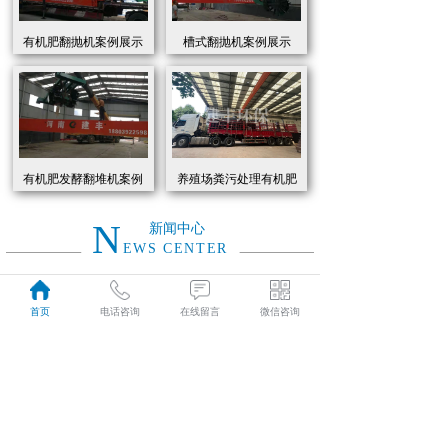
有机肥翻抛机案例展示
槽式翻抛机案例展示
有机肥发酵翻堆机案例
养殖场粪污处理有机肥
展示
发酵罐 履带式有机肥翻
抛机现货
N
新闻中心
EWS CENTER
创新驱动绿色转型：有机肥设备助力农业废弃物资源化
2026
首页
电话咨询
在线留言
微信咨询
近年来，国家高度重视农业**发展，**了一系列政策推动有机肥替代化肥。2025年《有机肥设备补贴实施细则》明确提出，对智能化、**节能的有机肥设备给予50%的购置补贴，单台设备*高补贴可达50万元。这一政策红利直接点燃了市场热情，据行业数据显示，2025年上半年有机肥设备市场规模同比增长68%，预计全年将突破320亿元。
01-19
有机肥生产线工作原理大揭秘：科技赋能农业废弃物变“黑金”
2026
有机肥生产线工作原理大揭秘：科技赋能农业废弃物变“黑金”
01-19
建丰环保有机肥发酵罐：农业***资源化的“绿色引擎”
2025
在“双碳”目标与乡村振兴战略的双重驱动下，农业***资源化利用已成为生态农业发展的核心命题。河南建丰环保设备制造有限公司凭借其自主研发的有机肥