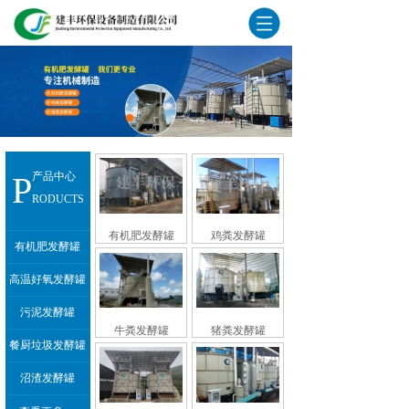
P
产品中心
RODUCTS
有机肥发酵罐
鸡粪发酵罐
有机肥发酵罐
高温好氧发酵罐
污泥发酵罐
牛粪发酵罐
猪粪发酵罐
餐厨垃圾发酵罐
沼渣发酵罐