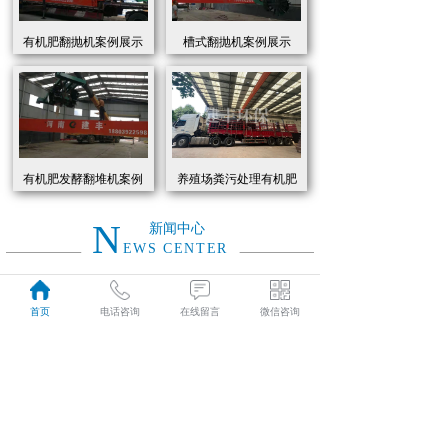
有机肥翻抛机案例展示
槽式翻抛机案例展示
有机肥发酵翻堆机案例
养殖场粪污处理有机肥
展示
发酵罐 履带式有机肥翻
抛机现货
N
新闻中心
EWS CENTER
创新驱动绿色转型：有机肥设备助力农业废弃物资源化
2026
首页
电话咨询
在线留言
微信咨询
近年来，国家高度重视农业**发展，**了一系列政策推动有机肥替代化肥。2025年《有机肥设备补贴实施细则》明确提出，对智能化、**节能的有机肥设备给予50%的购置补贴，单台设备*高补贴可达50万元。这一政策红利直接点燃了市场热情，据行业数据显示，2025年上半年有机肥设备市场规模同比增长68%，预计全年将突破320亿元。
01-19
有机肥生产线工作原理大揭秘：科技赋能农业废弃物变“黑金”
2026
有机肥生产线工作原理大揭秘：科技赋能农业废弃物变“黑金”
01-19
建丰环保有机肥发酵罐：农业***资源化的“绿色引擎”
2025
在“双碳”目标与乡村振兴战略的双重驱动下，农业***资源化利用已成为生态农业发展的核心命题。河南建丰环保设备制造有限公司凭借其自主研发的有机肥