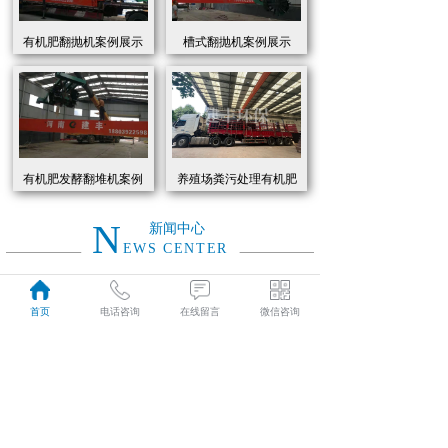
有机肥翻抛机案例展示
槽式翻抛机案例展示
有机肥发酵翻堆机案例
养殖场粪污处理有机肥
展示
发酵罐 履带式有机肥翻
抛机现货
N
新闻中心
EWS CENTER
创新驱动绿色转型：有机肥设备助力农业废弃物资源化
2026
首页
电话咨询
在线留言
微信咨询
近年来，国家高度重视农业**发展，**了一系列政策推动有机肥替代化肥。2025年《有机肥设备补贴实施细则》明确提出，对智能化、**节能的有机肥设备给予50%的购置补贴，单台设备*高补贴可达50万元。这一政策红利直接点燃了市场热情，据行业数据显示，2025年上半年有机肥设备市场规模同比增长68%，预计全年将突破320亿元。
01-19
有机肥生产线工作原理大揭秘：科技赋能农业废弃物变“黑金”
2026
有机肥生产线工作原理大揭秘：科技赋能农业废弃物变“黑金”
01-19
建丰环保有机肥发酵罐：农业***资源化的“绿色引擎”
2025
在“双碳”目标与乡村振兴战略的双重驱动下，农业***资源化利用已成为生态农业发展的核心命题。河南建丰环保设备制造有限公司凭借其自主研发的有机肥