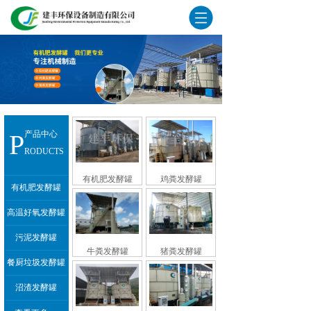
P
产品中心
RODUCTS
有机肥发酵罐
鸡粪发酵罐
有机肥发酵罐
高温好氧发酵罐
污泥发酵罐
牛粪发酵罐
猪粪发酵罐
餐厨垃圾发酵罐
沼渣发酵罐