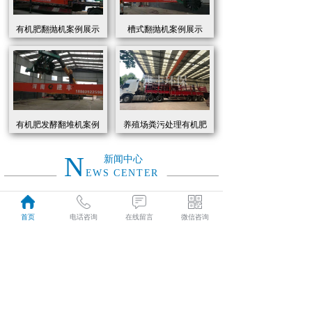
有机肥翻抛机案例展示
槽式翻抛机案例展示
有机肥发酵翻堆机案例
养殖场粪污处理有机肥
展示
发酵罐 履带式有机肥翻
抛机现货
N
新闻中心
EWS CENTER
创新驱动绿色转型：有机肥设备助力农业废弃物资源化
2026
首页
电话咨询
在线留言
微信咨询
近年来，国家高度重视农业**发展，**了一系列政策推动有机肥替代化肥。2025年《有机肥设备补贴实施细则》明确提出，对智能化、**节能的有机肥设备给予50%的购置补贴，单台设备*高补贴可达50万元。这一政策红利直接点燃了市场热情，据行业数据显示，2025年上半年有机肥设备市场规模同比增长68%，预计全年将突破320亿元。
01-19
有机肥生产线工作原理大揭秘：科技赋能农业废弃物变“黑金”
2026
有机肥生产线工作原理大揭秘：科技赋能农业废弃物变“黑金”
01-19
建丰环保有机肥发酵罐：农业***资源化的“绿色引擎”
2025
在“双碳”目标与乡村振兴战略的双重驱动下，农业***资源化利用已成为生态农业发展的核心命题。河南建丰环保设备制造有限公司凭借其自主研发的有机肥