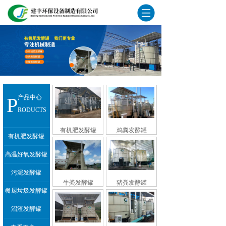
P
产品中心
RODUCTS
有机肥发酵罐
鸡粪发酵罐
有机肥发酵罐
高温好氧发酵罐
污泥发酵罐
牛粪发酵罐
猪粪发酵罐
餐厨垃圾发酵罐
沼渣发酵罐