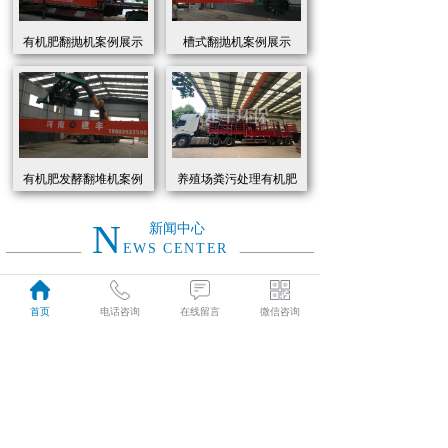
有机肥翻抛机案例展示
槽式翻抛机案例展示
有机肥发酵翻堆机案例
养殖场粪污处理有机肥
展示
发酵罐 履带式有机肥翻
抛机现货
N
新闻中心
EWS CENTER
创新驱动绿色转型：有机肥设备助力农业废弃物资源化
2026
首页
电话咨询
在线留言
微信咨询
近年来，国家高度重视农业**发展，**了一系列政策推动有机肥替代化肥。2025年《有机肥设备补贴实施细则》明确提出，对智能化、**节能的有机肥设备给予50%的购置补贴，单台设备*高补贴可达50万元。这一政策红利直接点燃了市场热情，据行业数据显示，2025年上半年有机肥设备市场规模同比增长68%，预计全年将突破320亿元。
01-19
有机肥生产线工作原理大揭秘：科技赋能农业废弃物变“黑金”
2026
有机肥生产线工作原理大揭秘：科技赋能农业废弃物变“黑金”
01-19
建丰环保有机肥发酵罐：农业***资源化的“绿色引擎”
2025
在“双碳”目标与乡村振兴战略的双重驱动下，农业***资源化利用已成为生态农业发展的核心命题。河南建丰环保设备制造有限公司凭借其自主研发的有机肥