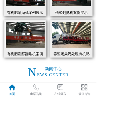
有机肥翻抛机案例展示
槽式翻抛机案例展示
有机肥发酵翻堆机案例
养殖场粪污处理有机肥
展示
发酵罐 履带式有机肥翻
抛机现货
N
新闻中心
EWS CENTER
创新驱动绿色转型：有机肥设备助力农业废弃物资源化
2026
首页
电话咨询
在线留言
微信咨询
近年来，国家高度重视农业**发展，**了一系列政策推动有机肥替代化肥。2025年《有机肥设备补贴实施细则》明确提出，对智能化、**节能的有机肥设备给予50%的购置补贴，单台设备*高补贴可达50万元。这一政策红利直接点燃了市场热情，据行业数据显示，2025年上半年有机肥设备市场规模同比增长68%，预计全年将突破320亿元。
01-19
有机肥生产线工作原理大揭秘：科技赋能农业废弃物变“黑金”
2026
有机肥生产线工作原理大揭秘：科技赋能农业废弃物变“黑金”
01-19
建丰环保有机肥发酵罐：农业***资源化的“绿色引擎”
2025
在“双碳”目标与乡村振兴战略的双重驱动下，农业***资源化利用已成为生态农业发展的核心命题。河南建丰环保设备制造有限公司凭借其自主研发的有机肥