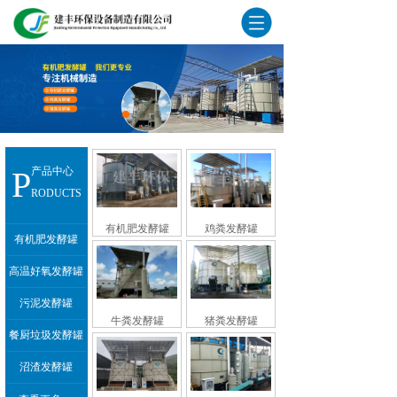
P
产品中心
RODUCTS
有机肥发酵罐
鸡粪发酵罐
有机肥发酵罐
高温好氧发酵罐
污泥发酵罐
牛粪发酵罐
猪粪发酵罐
餐厨垃圾发酵罐
沼渣发酵罐