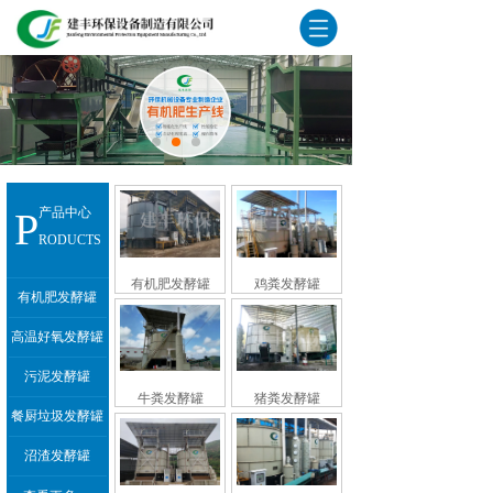
P
产品中心
RODUCTS
有机肥发酵罐
鸡粪发酵罐
有机肥发酵罐
高温好氧发酵罐
污泥发酵罐
牛粪发酵罐
猪粪发酵罐
餐厨垃圾发酵罐
沼渣发酵罐