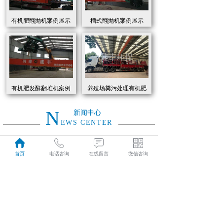
有机肥翻抛机案例展示
槽式翻抛机案例展示
有机肥发酵翻堆机案例
养殖场粪污处理有机肥
展示
发酵罐 履带式有机肥翻
抛机现货
N
新闻中心
EWS CENTER
创新驱动绿色转型：有机肥设备助力农业废弃物资源化
2026
首页
电话咨询
在线留言
微信咨询
近年来，国家高度重视农业**发展，**了一系列政策推动有机肥替代化肥。2025年《有机肥设备补贴实施细则》明确提出，对智能化、**节能的有机肥设备给予50%的购置补贴，单台设备*高补贴可达50万元。这一政策红利直接点燃了市场热情，据行业数据显示，2025年上半年有机肥设备市场规模同比增长68%，预计全年将突破320亿元。
01-19
有机肥生产线工作原理大揭秘：科技赋能农业废弃物变“黑金”
2026
有机肥生产线工作原理大揭秘：科技赋能农业废弃物变“黑金”
01-19
建丰环保有机肥发酵罐：农业***资源化的“绿色引擎”
2025
在“双碳”目标与乡村振兴战略的双重驱动下，农业***资源化利用已成为生态农业发展的核心命题。河南建丰环保设备制造有限公司凭借其自主研发的有机肥