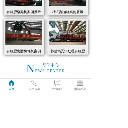
有机肥翻抛机案例展示
槽式翻抛机案例展示
有机肥发酵翻堆机案例
养殖场粪污处理有机肥
展示
发酵罐 履带式有机肥翻
抛机现货
N
新闻中心
EWS CENTER
创新驱动绿色转型：有机肥设备助力农业废弃物资源化
2026
首页
电话咨询
在线留言
微信咨询
近年来，国家高度重视农业**发展，**了一系列政策推动有机肥替代化肥。2025年《有机肥设备补贴实施细则》明确提出，对智能化、**节能的有机肥设备给予50%的购置补贴，单台设备*高补贴可达50万元。这一政策红利直接点燃了市场热情，据行业数据显示，2025年上半年有机肥设备市场规模同比增长68%，预计全年将突破320亿元。
01-19
有机肥生产线工作原理大揭秘：科技赋能农业废弃物变“黑金”
2026
有机肥生产线工作原理大揭秘：科技赋能农业废弃物变“黑金”
01-19
建丰环保有机肥发酵罐：农业***资源化的“绿色引擎”
2025
在“双碳”目标与乡村振兴战略的双重驱动下，农业***资源化利用已成为生态农业发展的核心命题。河南建丰环保设备制造有限公司凭借其自主研发的有机肥