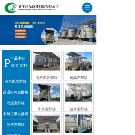
P
产品中心
RODUCTS
有机肥发酵罐
鸡粪发酵罐
有机肥发酵罐
高温好氧发酵罐
污泥发酵罐
牛粪发酵罐
猪粪发酵罐
餐厨垃圾发酵罐
沼渣发酵罐