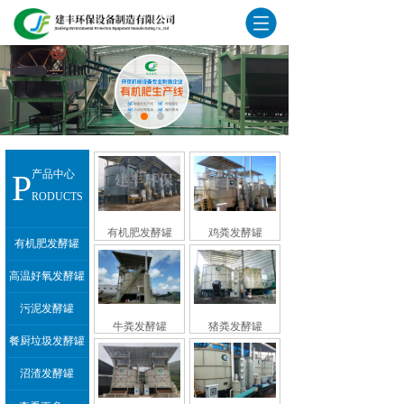
P
产品中心
RODUCTS
有机肥发酵罐
鸡粪发酵罐
有机肥发酵罐
高温好氧发酵罐
污泥发酵罐
牛粪发酵罐
猪粪发酵罐
餐厨垃圾发酵罐
沼渣发酵罐