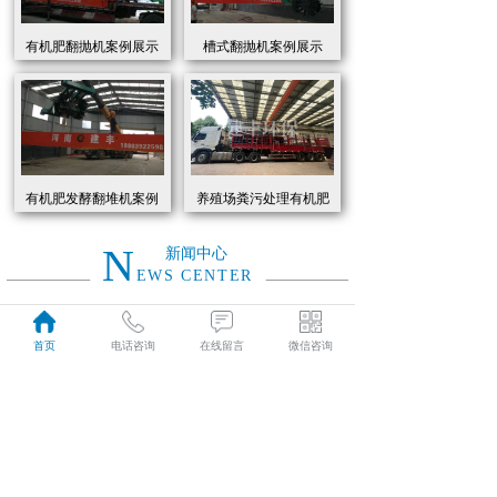
有机肥翻抛机案例展示
槽式翻抛机案例展示
有机肥发酵翻堆机案例
养殖场粪污处理有机肥
展示
发酵罐 履带式有机肥翻
抛机现货
N
新闻中心
EWS CENTER
创新驱动绿色转型：有机肥设备助力农业废弃物资源化
2026
首页
电话咨询
在线留言
微信咨询
近年来，国家高度重视农业**发展，**了一系列政策推动有机肥替代化肥。2025年《有机肥设备补贴实施细则》明确提出，对智能化、**节能的有机肥设备给予50%的购置补贴，单台设备*高补贴可达50万元。这一政策红利直接点燃了市场热情，据行业数据显示，2025年上半年有机肥设备市场规模同比增长68%，预计全年将突破320亿元。
01-19
有机肥生产线工作原理大揭秘：科技赋能农业废弃物变“黑金”
2026
有机肥生产线工作原理大揭秘：科技赋能农业废弃物变“黑金”
01-19
建丰环保有机肥发酵罐：农业***资源化的“绿色引擎”
2025
在“双碳”目标与乡村振兴战略的双重驱动下，农业***资源化利用已成为生态农业发展的核心命题。河南建丰环保设备制造有限公司凭借其自主研发的有机肥