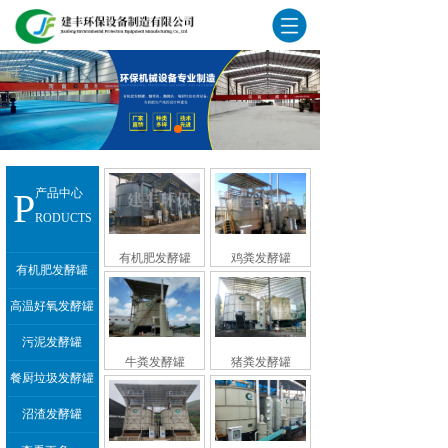
P
产品中心
RODUCTS
有机肥发酵罐
鸡粪发酵罐
有机肥发酵罐
高温好氧发酵罐
污泥发酵罐
牛粪发酵罐
猪粪发酵罐
餐厨垃圾发酵罐
沼渣发酵罐