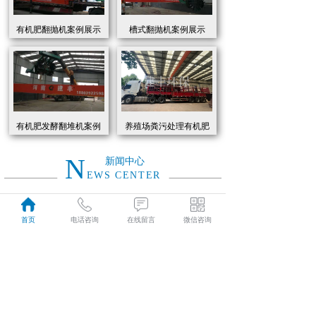
有机肥翻抛机案例展示
槽式翻抛机案例展示
有机肥发酵翻堆机案例
养殖场粪污处理有机肥
展示
发酵罐 履带式有机肥翻
抛机现货
N
新闻中心
EWS CENTER
创新驱动绿色转型：有机肥设备助力农业废弃物资源化
2026
首页
电话咨询
在线留言
微信咨询
近年来，国家高度重视农业**发展，**了一系列政策推动有机肥替代化肥。2025年《有机肥设备补贴实施细则》明确提出，对智能化、**节能的有机肥设备给予50%的购置补贴，单台设备*高补贴可达50万元。这一政策红利直接点燃了市场热情，据行业数据显示，2025年上半年有机肥设备市场规模同比增长68%，预计全年将突破320亿元。
01-19
有机肥生产线工作原理大揭秘：科技赋能农业废弃物变“黑金”
2026
有机肥生产线工作原理大揭秘：科技赋能农业废弃物变“黑金”
01-19
建丰环保有机肥发酵罐：农业***资源化的“绿色引擎”
2025
在“双碳”目标与乡村振兴战略的双重驱动下，农业***资源化利用已成为生态农业发展的核心命题。河南建丰环保设备制造有限公司凭借其自主研发的有机肥