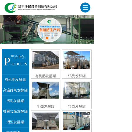
P
产品中心
RODUCTS
有机肥发酵罐
鸡粪发酵罐
有机肥发酵罐
高温好氧发酵罐
污泥发酵罐
牛粪发酵罐
猪粪发酵罐
餐厨垃圾发酵罐
沼渣发酵罐