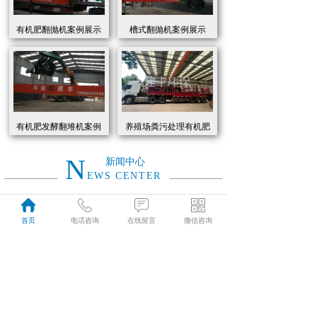
有机肥翻抛机案例展示
槽式翻抛机案例展示
有机肥发酵翻堆机案例
养殖场粪污处理有机肥
展示
发酵罐 履带式有机肥翻
抛机现货
N
新闻中心
EWS CENTER
创新驱动绿色转型：有机肥设备助力农业废弃物资源化
2026
首页
电话咨询
在线留言
微信咨询
近年来，国家高度重视农业**发展，**了一系列政策推动有机肥替代化肥。2025年《有机肥设备补贴实施细则》明确提出，对智能化、**节能的有机肥设备给予50%的购置补贴，单台设备*高补贴可达50万元。这一政策红利直接点燃了市场热情，据行业数据显示，2025年上半年有机肥设备市场规模同比增长68%，预计全年将突破320亿元。
01-19
有机肥生产线工作原理大揭秘：科技赋能农业废弃物变“黑金”
2026
有机肥生产线工作原理大揭秘：科技赋能农业废弃物变“黑金”
01-19
建丰环保有机肥发酵罐：农业***资源化的“绿色引擎”
2025
在“双碳”目标与乡村振兴战略的双重驱动下，农业***资源化利用已成为生态农业发展的核心命题。河南建丰环保设备制造有限公司凭借其自主研发的有机肥