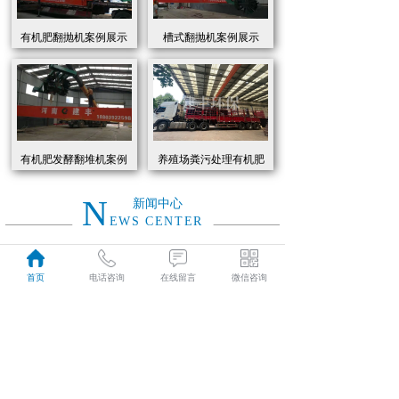
有机肥翻抛机案例展示
槽式翻抛机案例展示
有机肥发酵翻堆机案例
养殖场粪污处理有机肥
展示
发酵罐 履带式有机肥翻
抛机现货
N
新闻中心
EWS CENTER
创新驱动绿色转型：有机肥设备助力农业废弃物资源化
2026
首页
电话咨询
在线留言
微信咨询
近年来，国家高度重视农业**发展，**了一系列政策推动有机肥替代化肥。2025年《有机肥设备补贴实施细则》明确提出，对智能化、**节能的有机肥设备给予50%的购置补贴，单台设备*高补贴可达50万元。这一政策红利直接点燃了市场热情，据行业数据显示，2025年上半年有机肥设备市场规模同比增长68%，预计全年将突破320亿元。
01-19
有机肥生产线工作原理大揭秘：科技赋能农业废弃物变“黑金”
2026
有机肥生产线工作原理大揭秘：科技赋能农业废弃物变“黑金”
01-19
建丰环保有机肥发酵罐：农业***资源化的“绿色引擎”
2025
在“双碳”目标与乡村振兴战略的双重驱动下，农业***资源化利用已成为生态农业发展的核心命题。河南建丰环保设备制造有限公司凭借其自主研发的有机肥