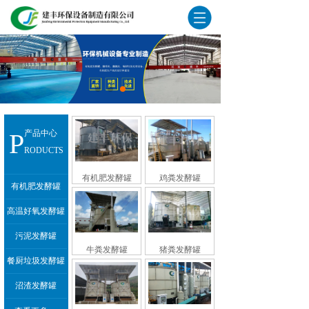
P
产品中心
RODUCTS
有机肥发酵罐
鸡粪发酵罐
有机肥发酵罐
高温好氧发酵罐
污泥发酵罐
牛粪发酵罐
猪粪发酵罐
餐厨垃圾发酵罐
沼渣发酵罐