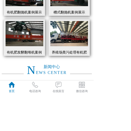
有机肥翻抛机案例展示
槽式翻抛机案例展示
有机肥发酵翻堆机案例
养殖场粪污处理有机肥
展示
发酵罐 履带式有机肥翻
抛机现货
N
新闻中心
EWS CENTER
创新驱动绿色转型：有机肥设备助力农业废弃物资源化
2026
首页
电话咨询
在线留言
微信咨询
近年来，国家高度重视农业**发展，**了一系列政策推动有机肥替代化肥。2025年《有机肥设备补贴实施细则》明确提出，对智能化、**节能的有机肥设备给予50%的购置补贴，单台设备*高补贴可达50万元。这一政策红利直接点燃了市场热情，据行业数据显示，2025年上半年有机肥设备市场规模同比增长68%，预计全年将突破320亿元。
01-19
有机肥生产线工作原理大揭秘：科技赋能农业废弃物变“黑金”
2026
有机肥生产线工作原理大揭秘：科技赋能农业废弃物变“黑金”
01-19
建丰环保有机肥发酵罐：农业***资源化的“绿色引擎”
2025
在“双碳”目标与乡村振兴战略的双重驱动下，农业***资源化利用已成为生态农业发展的核心命题。河南建丰环保设备制造有限公司凭借其自主研发的有机肥