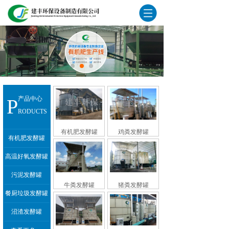
P
产品中心
RODUCTS
有机肥发酵罐
鸡粪发酵罐
有机肥发酵罐
高温好氧发酵罐
污泥发酵罐
牛粪发酵罐
猪粪发酵罐
餐厨垃圾发酵罐
沼渣发酵罐