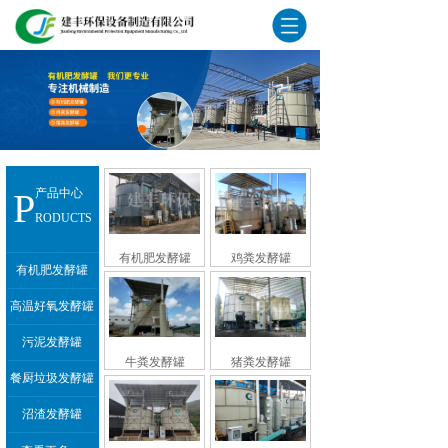
P
产品中心
RODUCTS
有机肥发酵罐
鸡粪发酵罐
有机肥发酵罐
高温好氧发酵罐
污泥发酵罐
牛粪发酵罐
猪粪发酵罐
餐厨垃圾发酵罐
沼渣发酵罐