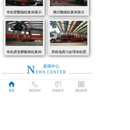
有机肥翻抛机案例展示
槽式翻抛机案例展示
有机肥发酵翻堆机案例
养殖场粪污处理有机肥
展示
发酵罐 履带式有机肥翻
抛机现货
N
新闻中心
EWS CENTER
创新驱动绿色转型：有机肥设备助力农业废弃物资源化
2026
首页
电话咨询
在线留言
微信咨询
近年来，国家高度重视农业**发展，**了一系列政策推动有机肥替代化肥。2025年《有机肥设备补贴实施细则》明确提出，对智能化、**节能的有机肥设备给予50%的购置补贴，单台设备*高补贴可达50万元。这一政策红利直接点燃了市场热情，据行业数据显示，2025年上半年有机肥设备市场规模同比增长68%，预计全年将突破320亿元。
01-19
有机肥生产线工作原理大揭秘：科技赋能农业废弃物变“黑金”
2026
有机肥生产线工作原理大揭秘：科技赋能农业废弃物变“黑金”
01-19
建丰环保有机肥发酵罐：农业***资源化的“绿色引擎”
2025
在“双碳”目标与乡村振兴战略的双重驱动下，农业***资源化利用已成为生态农业发展的核心命题。河南建丰环保设备制造有限公司凭借其自主研发的有机肥