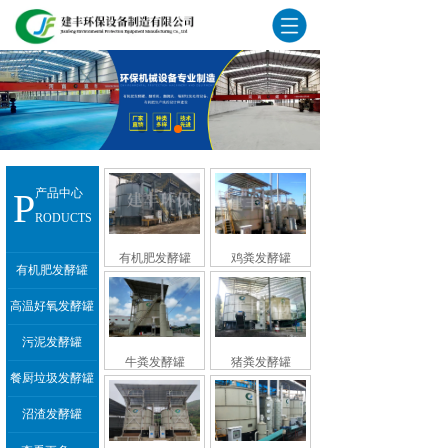
P
产品中心
RODUCTS
有机肥发酵罐
鸡粪发酵罐
有机肥发酵罐
高温好氧发酵罐
污泥发酵罐
牛粪发酵罐
猪粪发酵罐
餐厨垃圾发酵罐
沼渣发酵罐