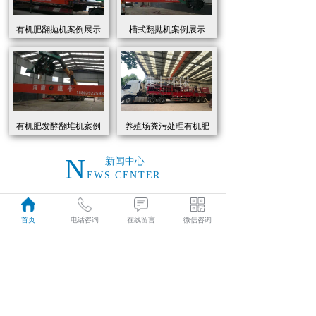
有机肥翻抛机案例展示
槽式翻抛机案例展示
有机肥发酵翻堆机案例
养殖场粪污处理有机肥
展示
发酵罐 履带式有机肥翻
抛机现货
N
新闻中心
EWS CENTER
创新驱动绿色转型：有机肥设备助力农业废弃物资源化
2026
首页
电话咨询
在线留言
微信咨询
近年来，国家高度重视农业**发展，**了一系列政策推动有机肥替代化肥。2025年《有机肥设备补贴实施细则》明确提出，对智能化、**节能的有机肥设备给予50%的购置补贴，单台设备*高补贴可达50万元。这一政策红利直接点燃了市场热情，据行业数据显示，2025年上半年有机肥设备市场规模同比增长68%，预计全年将突破320亿元。
01-19
有机肥生产线工作原理大揭秘：科技赋能农业废弃物变“黑金”
2026
有机肥生产线工作原理大揭秘：科技赋能农业废弃物变“黑金”
01-19
建丰环保有机肥发酵罐：农业***资源化的“绿色引擎”
2025
在“双碳”目标与乡村振兴战略的双重驱动下，农业***资源化利用已成为生态农业发展的核心命题。河南建丰环保设备制造有限公司凭借其自主研发的有机肥