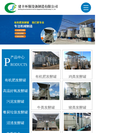
P
产品中心
RODUCTS
有机肥发酵罐
鸡粪发酵罐
有机肥发酵罐
高温好氧发酵罐
污泥发酵罐
牛粪发酵罐
猪粪发酵罐
餐厨垃圾发酵罐
沼渣发酵罐