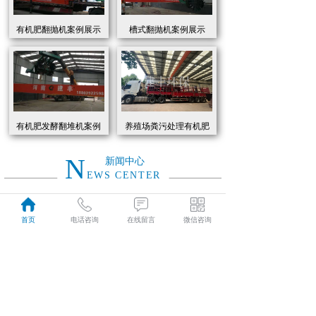
有机肥翻抛机案例展示
槽式翻抛机案例展示
有机肥发酵翻堆机案例
养殖场粪污处理有机肥
展示
发酵罐 履带式有机肥翻
抛机现货
N
新闻中心
EWS CENTER
创新驱动绿色转型：有机肥设备助力农业废弃物资源化
2026
首页
电话咨询
在线留言
微信咨询
近年来，国家高度重视农业**发展，**了一系列政策推动有机肥替代化肥。2025年《有机肥设备补贴实施细则》明确提出，对智能化、**节能的有机肥设备给予50%的购置补贴，单台设备*高补贴可达50万元。这一政策红利直接点燃了市场热情，据行业数据显示，2025年上半年有机肥设备市场规模同比增长68%，预计全年将突破320亿元。
01-19
有机肥生产线工作原理大揭秘：科技赋能农业废弃物变“黑金”
2026
有机肥生产线工作原理大揭秘：科技赋能农业废弃物变“黑金”
01-19
建丰环保有机肥发酵罐：农业***资源化的“绿色引擎”
2025
在“双碳”目标与乡村振兴战略的双重驱动下，农业***资源化利用已成为生态农业发展的核心命题。河南建丰环保设备制造有限公司凭借其自主研发的有机肥